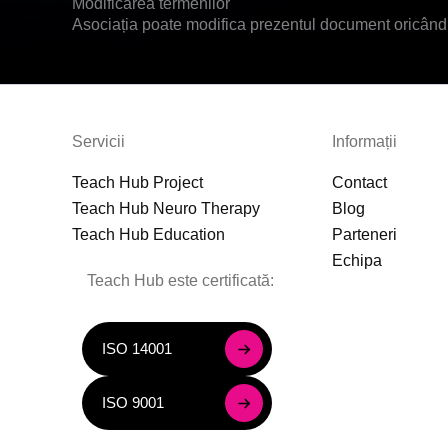
Modificarea termenilor
Asociația poate modifica prezentul document oricând, fă
Servicii
Informații
Teach Hub Project
Contact
Teach Hub Neuro Therapy
Blog
Teach Hub Education
Parteneri
Echipa
Teach Hub este certificată:
ISO 14001
ISO 9001