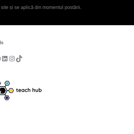
 site și se aplică din momentul postării.
ls
ebook
ouTube
LinkedIn
Instagram
TikTok