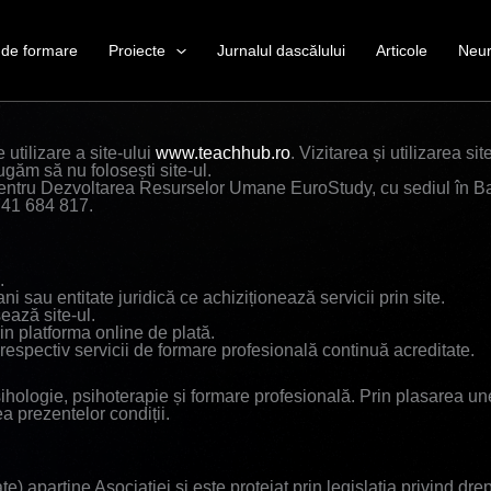
de formare
Proiecte
Jurnalul dascălului
Articole
Neur
e
 utilizare a site-ului
www.teachhub.ro
. Vizitarea și utilizarea s
ugăm să nu folosești site-ul.
 Pentru Dezvoltarea Resurselor Umane EuroStudy, cu sediul în Ba
741 684 817.
.
i sau entitate juridică ce achiziționează servicii prin site.
ează site-ul.
in platforma online de plată.
, respectiv servicii de formare profesională continuă acreditate.
psihologie, psihoterapie și formare profesională. Prin plasarea un
a prezentelor condiții.
te) aparține Asociației și este protejat prin legislația privind dre