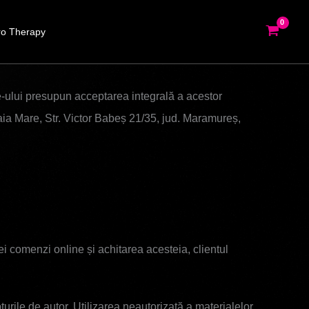
o Therapy
ite-ului presupun acceptarea integrală a acestor
ia Mare, Str. Victor Babeș 21/35, jud. Maramureș,
ei comenzi online și achitarea acesteia, clientul
pturile de autor. Utilizarea neautorizată a materialelor