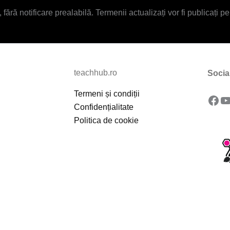
ră notificare prealabilă. Termenii actualizați vor fi publicați pe
teachhub.ro
Socia
Termeni și condiții
Fac
Y
Confidențialitate
Politica de cookie