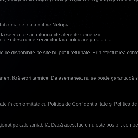
 platforma de plată online Netopia.
la serviciile sau informațiile aferente comenzii.
le și descrierile serviciilor fără notificare prealabilă.
ciile disponibile pe site nu pot fi returnate. Prin efectuarea comen
nent fără erori tehnice. De asemenea, nu se poate garanta că serv
ate în conformitate cu Politica de Confidențialitate și Politica d
oluționat pe cale amiabilă. Dacă acest lucru nu este posibil, com