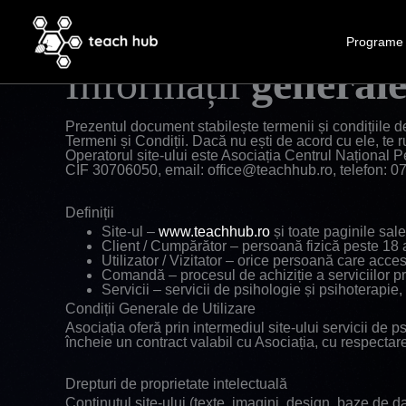
Skip
to
Programe 
teachhub
content
Informații
general
Prezentul document stabilește termenii și condițiile de
Termeni și Condiții. Dacă nu ești de acord cu ele, te r
Operatorul site-ului este Asociația Centrul Național
CIF 30706050, email: office@teachhub.ro, telefon: 0
Definiții
Site-ul –
www.teachhub.ro
și toate paginile sale
Client / Cumpărător – persoană fizică peste 18 an
Utilizator / Vizitator – orice persoană care acces
Comandă – procesul de achiziție a serviciilor pr
Servicii – servicii de psihologie și psihoterapie
Condiții Generale de Utilizare
Asociația oferă prin intermediul site-ului servicii de 
încheie un contract valabil cu Asociația, cu respectare
Drepturi de proprietate intelectuală
Conținutul site-ului (texte, imagini, design, baze de da