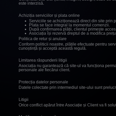
este interzisă.
Achiziția serviciilor și plata online
Serviciile se achiziționează direct din site prin
Plata se face integral la momentul comenzii.
După confirmarea plății, clientul primește acces 
Asociația își rezervă dreptul de a modifica prețuri
Politica de retur și anulare
Conform politicii noastre, plățile efectuate pentru servi
cunoștință și acceptă această regulă.
Limitarea răspunderii litigii
Asociația nu garantează că site-ul va funcționa perma
personale ale fiecărui client.
Protecția datelor personale
Datele colectate prin intermediul site-ului sunt prelucr
Litigii
Orice conflict apărut între Asociație și Client va fi s